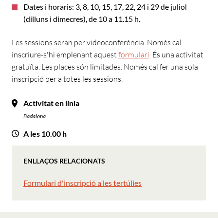
Dates i horaris: 3, 8, 10, 15, 17, 22, 24 i 29 de juliol
(dilluns i dimecres), de 10 a 11.15 h.
Les sessions seran per videoconferència. Només cal
inscriure-s'hi emplenant aquest
formulari
. És una activitat
gratuïta. Les places són limitades. Només cal fer una sola
inscripció per a totes les sessions.
Activitat en línia
Badalona
A les 10.00 h
ENLLAÇOS RELACIONATS
Formulari d'inscripció a les tertúlies