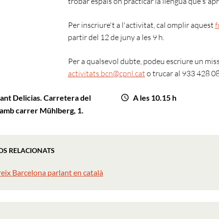
trobar espais on practicar la llengua que s'aprè
Per inscriure't a l'activitat, cal omplir aquest
f
partir del 12 de juny a les 9 h.
Per a qualsevol dubte, podeu escriure un mis
activitats.bcn@cpnl.cat
o trucar al 933 428 08
ant Delicias. Carretera del
A les 10.15 h
amb carrer Mühlberg, 1.
OS RELACIONATS
eix Barcelona parlant en català