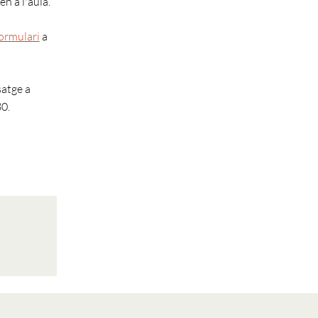
n a l'aula.
ormulari
a
satge a
0.