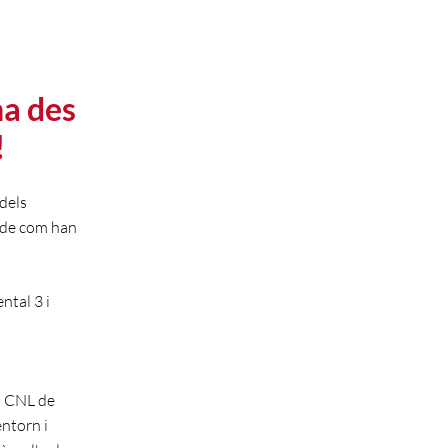
na des
!
 dels
 de com han
ntal 3 i
l CNL de
ntorn i