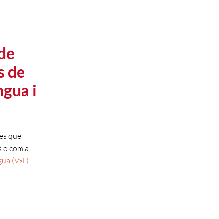
 de
s de
ngua i
nes que
s o com a
gua (VxL)
.