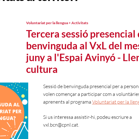
Voluntariat per la llengua > Activitats
Tercera sessió presencial
benvinguda al VxL del me
juny a l'Espai Avinyó - Lle
cultura
Sessió de benvinguda presencial per a perso
volen començar a participar com a voluntàrie
aprenents al programa
Voluntariat per la llen
Si us interessa assistir-hi, podeu escriure a
vxl.bcn@cpnl.cat.