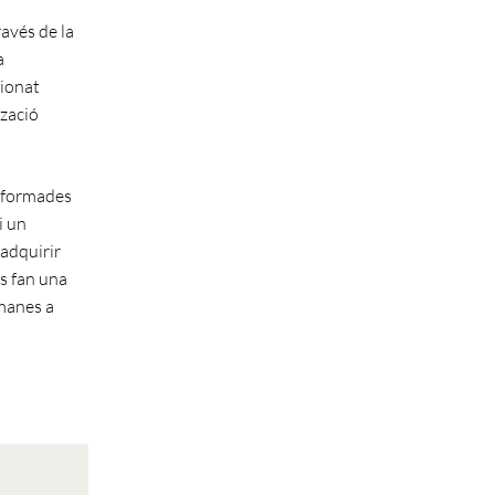
ravés de la
a
tionat
tzació
s formades
i un
 adquirir
es fan una
manes a