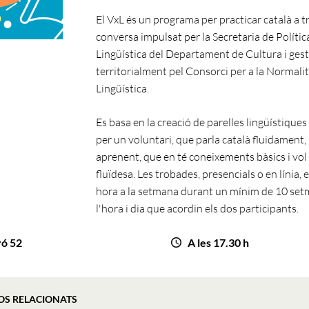
El VxL és un programa per practicar català a t
conversa impulsat per la Secretaria de Polític
Lingüística del Departament de Cultura i ges
territorialment pel Consorci per a la Normali
Lingüística.
Es basa en la creació de parelles lingüístique
per un voluntari, que parla català fluidament, 
aprenent, que en té coneixements bàsics i vol
fluïdesa. Les trobades, presencials o en línia, 
hora a la setmana durant un mínim de 10 set
l'hora i dia que acordin els dos participants.
yó 52
A les 17.30 h
OS RELACIONATS