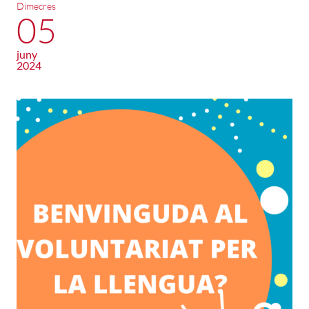
Dimecres
05
juny
2024