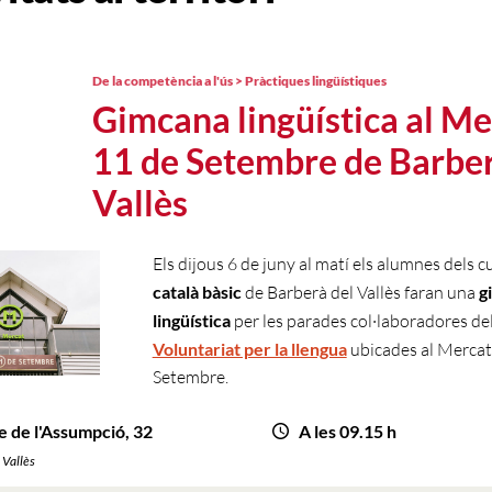
De la competència a l'ús > Pràctiques lingüístiques
Gimcana lingüística al Me
11 de Setembre de Barber
Vallès
Els dijous 6 de juny al matí els alumnes dels c
català bàsic
de Barberà del Vallès faran una
g
lingüística
per les parades col·laboradores d
Voluntariat per la llengua
ubicades al Mercat
Setembre.
e de l'Assumpció, 32
A les 09.15 h
 Vallès