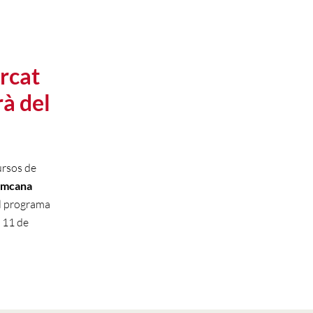
rcat
à del
ursos de
imcana
el programa
 11 de