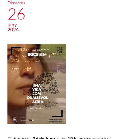
Dimecres
26
juny
2024
El dimecres
26 de juny
, a les
18 h
, es projectarà el