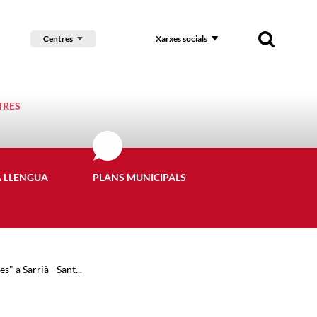
Centres
Xarxes socials
TRES
A LLENGUA
PLANS MUNICIPALS
" a Sarrià - Sant...