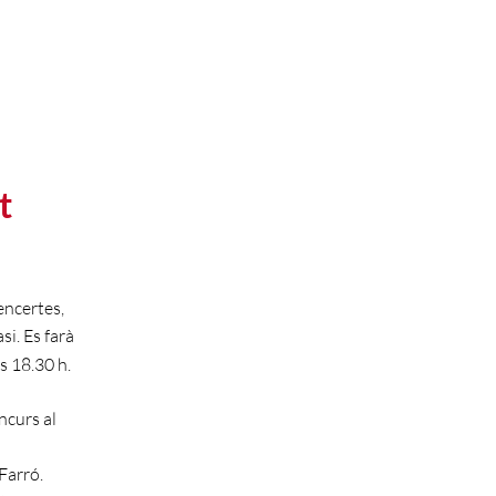
t
encertes,
si. Es farà
s 18.30 h.
ncurs al
Farró.