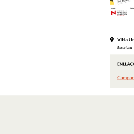
Vil·la U
Barcelona
ENLLAÇ
Campanya