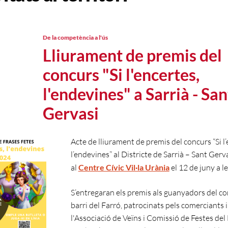
De la competència a l'ús
Lliurament de premis del
concurs "Si l'encertes,
l'endevines" a Sarrià - San
Gervasi
Acte de lliurament de premis del concurs “Si l’
l’endevines” al Districte de Sarrià – Sant Gerva
al
Centre Cívic Vil·la Urània
el 12 de juny a le
S’entregaran els premis als guanyadors del co
barri del Farró, patrocinats pels comerciants i
l'Associació de Veïns i Comissió de Festes del 