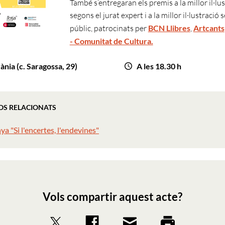
També s’entregaran els premis a la millor il·lu
segons el jurat expert i a la millor il·lustració 
públic, patrocinats per
BCN Llibres
,
Artcants
- Comunitat de Cultura.
rània (c. Saragossa, 29)
A les 18.30 h
OS RELACIONATS
 "Si l'encertes, l'endevines"
Vols compartir aquest acte?