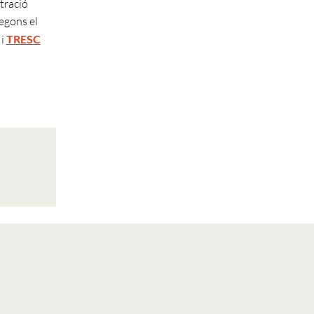
stració
segons el
i
TRESC