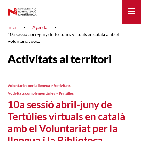
Me
Inici
Agenda
10a sessió abril-juny de Tertúlies virtuals en català amb el
Voluntariat per...
Activitats al territori
,
Voluntariat per la llengua > Activitats
Activitats complementàries > Tertúlies
10a sessió abril-juny de
Tertúlies virtuals en català
amb el Voluntariat per la
llengua i la Biblioteca