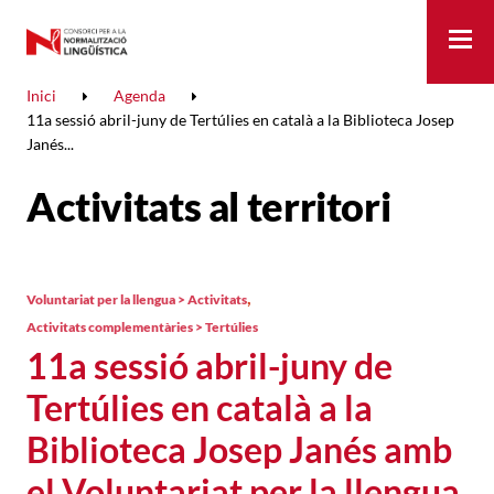
Me
Inici
Agenda
11a sessió abril-juny de Tertúlies en català a la Biblioteca Josep
Janés...
Activitats al territori
,
Voluntariat per la llengua > Activitats
Activitats complementàries > Tertúlies
11a sessió abril-juny de
Tertúlies en català a la
Biblioteca Josep Janés amb
el Voluntariat per la llengua