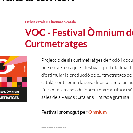
Oci en català > Cinema en català
VOC - Festival Òmnium d
Curtmetratges
Projecció de sis curtmetratges de ficció i do
presentats en aquest festival, que té la finalit
d'estimular la producció de curtmetratges de 
català, contribuir a la seva difusió i ampliar-ne
Durant els mesos de febrer i març arriba a mé
sales dels Països Catalans. Entrada gratuïta.
Festival promogut per
Òmnium
.
--------------