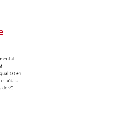
e
cumental
at
qualitat en
 el públic.
s de 90