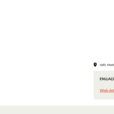
Valls, Mont
ENLLAÇ
Web de