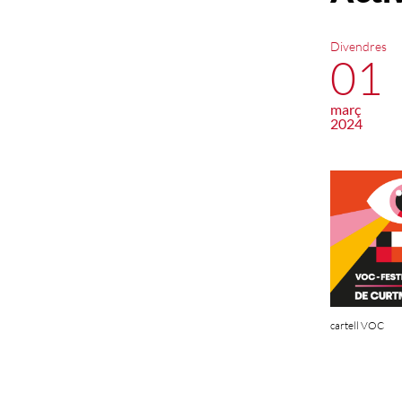
Divendres
01
març
2024
cartell VOC