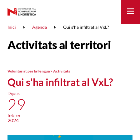
Me
Inici
Agenda
Qui s'ha infiltrat al VxL?
Activitats al territori
Voluntariat per la llengua > Activitats
Qui s'ha infiltrat al VxL?
Dijous
29
febrer
2024