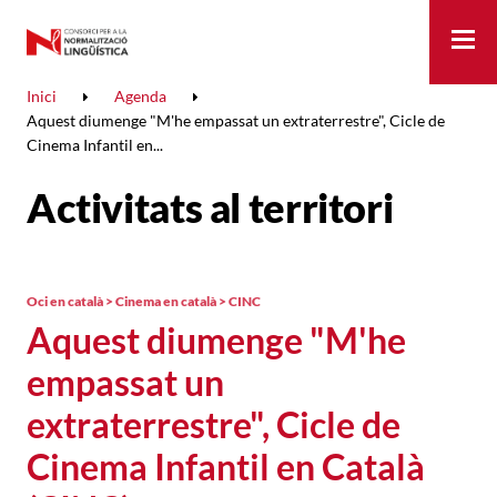
Me
Inici
Agenda
Aquest diumenge "M'he empassat un extraterrestre", Cicle de
Cinema Infantil en...
Activitats al territori
Oci en català > Cinema en català > CINC
Aquest diumenge "M'he
empassat un
extraterrestre", Cicle de
Cinema Infantil en Català