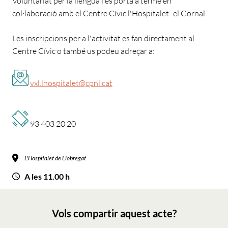
Voluntariat per la llengua i es porta a terme en
col·laboració amb el Centre Cívic l'Hospitalet- el Gornal.
Les inscripcions per a l'activitat es fan directament al
Centre Cívic o també us podeu adreçar a:
vxl.lhospitalet@cpnl.cat
93 403 20 20
L'Hospitalet de Llobregat
A les 11.00 h
Vols compartir aquest acte?