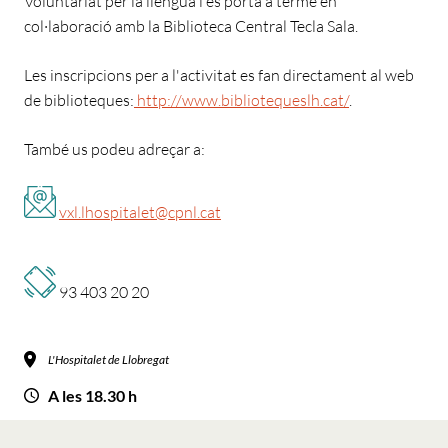
Voluntariat per la llengua i es porta a terme en
col·laboració amb la Biblioteca Central Tecla Sala.
Les inscripcions per a l'activitat es fan directament al web
de biblioteques:
http://www.bibliotequeslh.cat/
.
També us podeu adreçar a:
vxl.lhospitalet@cpnl.cat
93 403 20 20
L'Hospitalet de Llobregat
A les 18.30 h