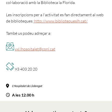
col·laboració amb la Biblioteca la Florida.
Les inscripcions per a l'activitat es fan directament al web
de biblioteques:
http://www.bibliotequeslh.cat/
.
També us podeu adreçar a:
vxl.lhospitalet@cpnl.cat
93 403 20 20
L'Hospitalet de Llobregat
A les 12.00 h