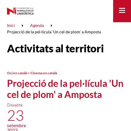
Me
Inici
Agenda
Projecció de la pel·lícula 'Un cel de plom' a Amposta
Activitats al territori
Oci en català > Cinema en català
Projecció de la pel·lícula 'Un
cel de plom' a Amposta
Dissabte
23
setembre
2023