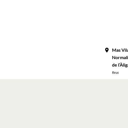
Mas Vil
Normalit
de l’Àli
Reus