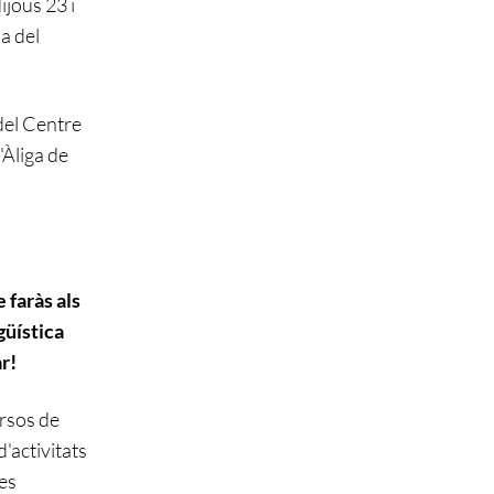
dijous 23 i
da
del
del Centre
'Àliga de
 faràs als
güística
r!
rsos de
d'activitats
tes