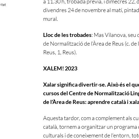
a 11.30 h, trobada prèvia
,
i
dimecres 22
, 
vitat
divendres 24 de novembre al matí, pinta
mural
.
Lloc
de les trobades
:
Mas Vilanova, seu 
de Normalització de l'Àrea de Reus (c. de l
Reus, 1, Reus)
.
XALEM!
2023
Xalar
significa divertir-se.
Això
és el que
cursos del Centre de Normalització Lin
de l'Àrea de Reus: aprendre català i xala
Aquesta tardor
, com a complement als cu
català,
tornem a organitzar
un programa
culturals i de coneixement de l'entorn
, to