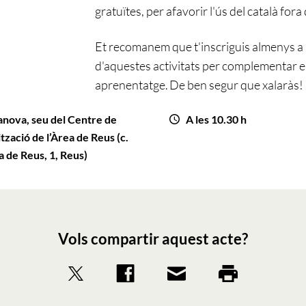
gratuïtes,
per afavorir l'ús del català fora 
Et recomanem que t'inscriguis almenys a
d'aquestes activitats
per complementar
e
aprenentatge
.
De ben segur que xalaràs!
anova, seu del Centre de
A les 10.30 h
zació de l’Àrea de Reus (c.
ga de Reus, 1, Reus)
Vols compartir aquest acte?