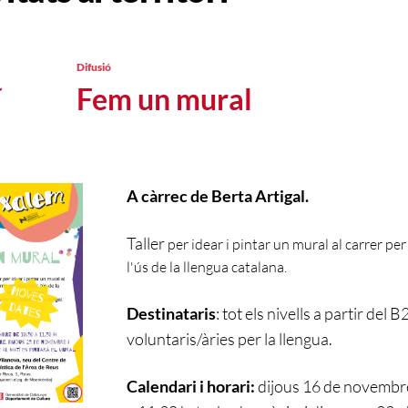
Difusió
Fem un mural
A càrrec
de Berta Artigal.
Taller
per idear i pintar un mural al carrer pe
l'ús de la llengua catalana.
Destinataris
:
tot els nivells
a partir del B
voluntaris/àries per la llengua.
Calendari
i horari
:
dijous 16
de novembre