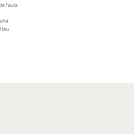
de l'aula.
 una
l teu