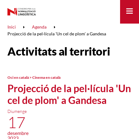
Me
Inici
Agenda
Projecció de la pel·lícula 'Un cel de plom' a Gandesa
Activitats al territori
Oci en català > Cinema en català
Projecció de la pel·lícula 'Un
cel de plom' a Gandesa
Diumenge
17
desembre
2023