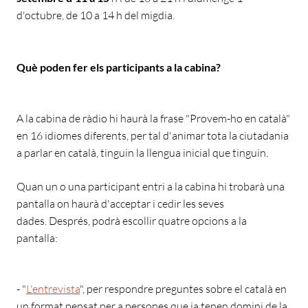
d'octubre, de 10 a 14 h del migdia.
Què poden fer els
participants a la cabina?
A
la cabina de ràdio hi haurà la frase "Provem-ho en català"
en 16 idiomes diferents, per tal d'animar tota la ciutadania
a parlar en català, tinguin la llengua inicial que tinguin.
Quan un o una participant entri a la cabina hi trobarà una
pantalla on haurà d'acceptar i cedir les seves
dades. Després, podrà escollir quatre opcions a la
pantalla:
-
"
L'entrevista
", per respondre preguntes sobre el català en
un format pensat per a persones que ja tenen domini de la