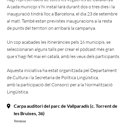
A
cada municipi s'hi instal·larà durant dos o tres dies i la
inauguració tindrà lloc a Barcelona, el dia 23 de setembre
al matí.
També e
stan previstes inauguracions a la resta
de punts del territori on arribarà la campanya.
Un cop acabades les itineràncies pels 16 municipis, se
seleccionaran alguns talls per crear el pòdcast més gran
que s'hagi fet mai en català, amb les veus dels participants.
Aquesta iniciativa ha estat organitzada pel Departament
de Cultura i la Secretaria de Política Lingüística,
amb la participació del Consorci per a la Normalització
Lingüística.
Carpa auditori del parc de Vallparadís (c. Torrent de
les Bruixes, 36)
Terrassa