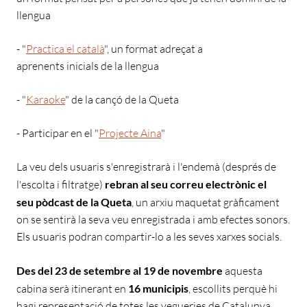
llengua
-
"
Practica el català
", un
format adreçat a
aprenents inicials de la llengua
-
"
Karaoke
" de la cançó de la Queta
-
Participar en el "
Projecte Aina
"
La veu dels usuaris s'enregistrarà i l'endemà (després de
l'escolta i filtratge)
rebran al seu correu electrònic el
seu pòdcast de la Queta
,
un arxiu maquetat gràficament
on se sentirà la seva veu enregistrada i amb efectes sonors.
Els usuaris podran compartir-lo a les seves xarxes socials.
Des del 23 de setembre al 19 de novembre
aquesta
cabina
serà itinerant en
16 municipis
,
escollits perquè hi
hagi representació de totes les vegueries de Catalunya.