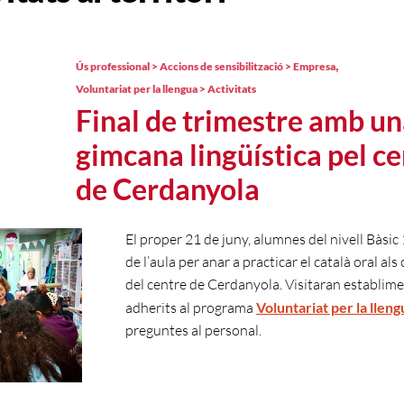
,
Ús professional > Accions de sensibilització > Empresa
Voluntariat per la llengua > Activitats
Final de trimestre amb u
gimcana lingüística pel c
de Cerdanyola
El proper 21 de juny, alumnes del nivell Bàsic 
de l’aula per anar a practicar el català oral al
del centre de Cerdanyola. Visitaran establim
adherits al programa
Voluntariat per la lleng
preguntes al personal.