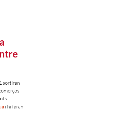
na
entre
1 sortiran
s comerços
ents
ua
i hi faran