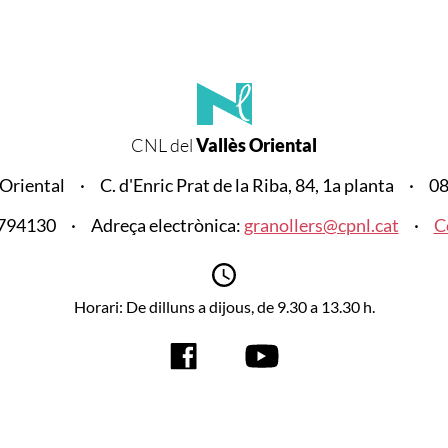
CNL del
Vallès Oriental
 Oriental
C. d'Enric Prat de la Riba, 84, 1a planta
08
8794130
Adreça electrònica:
granollers@cpnl.cat
C
Horari: De dilluns a dijous, de 9.30 a 13.30 h.