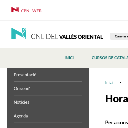
CPNL WEB
CNL DEL
VALLÈS ORIENTAL
Canviar 
INICI
CURSOS DE CATAL
Presentació
Inici
On som?
Horar
Notícies
Agenda
Per a cons