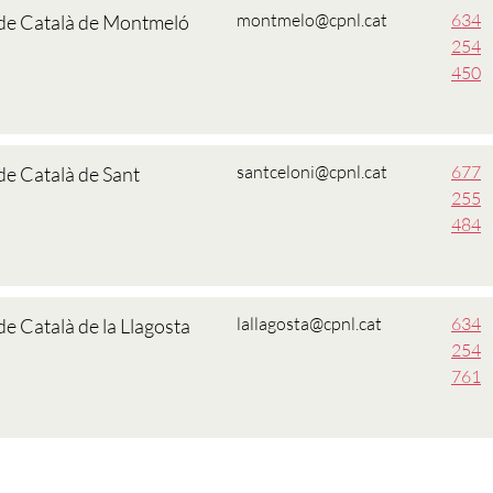
montmelo@cpnl.cat
634
 de Català de Montmeló
254
450
santceloni@cpnl.cat
677
de Català de Sant
255
484
lallagosta@cpnl.cat
634
de Català de la Llagosta
254
761