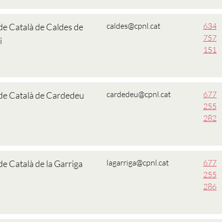
caldes@cpnl.cat
634
de Català de Caldes de
757
i
151
cardedeu@cpnl.cat
677
 de Català de Cardedeu
255
282
lagarriga@cpnl.cat
677
de Català de la Garriga
255
286