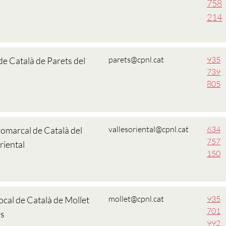
758
214
parets@cpnl.cat
935
de Català de Parets del
739
805
vallesoriental@cpnl.cat
634
Comarcal de Català del
757
riental
150
mollet@cpnl.cat
935
ocal de Català de Mollet
701
ès
992