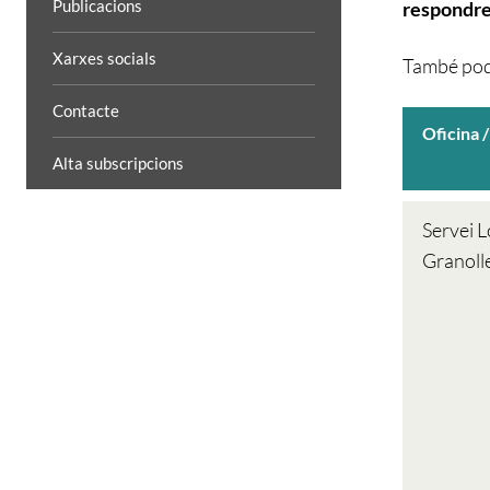
Publicacions
respondre
Xarxes socials
També pode
Contacte
Oficina 
Alta subscripcions
Servei L
Granoll