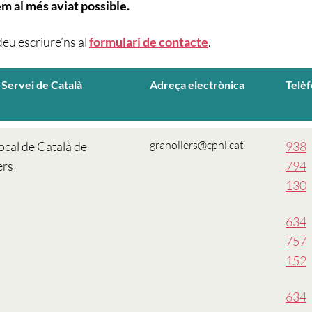
m al més aviat possible.
u escriure’ns al
formulari de contacte
.
/ Servei de Català
Adreça electrònica
Telè
granollers@cpnl.cat
ocal de Català de
938
ers
794
130
634
757
152
634