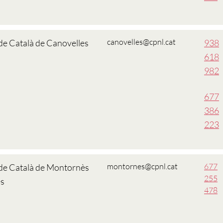
canovelles@cpnl.cat
de Català de Canovelles
938
618
982
677
386
223
montornes@cpnl.cat
677
 de Català de Montornès
255
ès
478