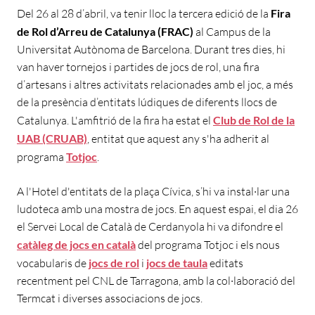
Del 26 al 28 d’abril, va tenir lloc la tercera edició de la
Fira
de Rol d’Arreu de Catalunya (FRAC)
al Campus de la
Universitat Autònoma de Barcelona. Durant tres dies, hi
van haver tornejos i partides de jocs de rol, una fira
d’artesans i altres activitats relacionades amb el joc, a més
de la presència d’entitats lúdiques de diferents llocs de
Catalunya. L'amfitrió de la fira ha estat el
Club de Rol de la
UAB (CRUAB)
, entitat que aquest any s'ha adherit al
programa
Totjoc
.
A l'Hotel d'entitats de la plaça Cívica, s’hi va instal·lar una
ludoteca amb una mostra de jocs. En aquest espai, el dia 26
el Servei Local de Català de Cerdanyola hi va difondre el
catàleg de jocs en català
del programa Totjoc i els nous
vocabularis de
jocs de rol
i
jocs de taula
editats
recentment pel CNL de Tarragona, amb la col·laboració del
Termcat i diverses associacions de jocs.