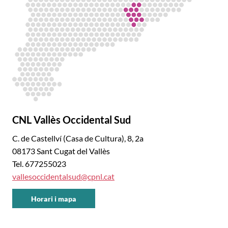
CNL Vallès Occidental Sud
C. de Castellví (Casa de Cultura), 8, 2a
08173 Sant Cugat del Vallès
Tel. 677255023
vallesoccidentalsud@cpnl.cat
Horari i mapa
CNL
Vallès
Occidental