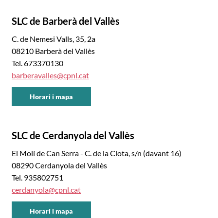
Occidental
SLC de Barberà del Vallès
Sud
C. de Nemesi Valls, 35, 2a
08210 Barberà del Vallès
Tel. 673370130
barberavalles@cpnl.cat
Horari i mapa
CNL
Vallès
Occidental
SLC de Cerdanyola del Vallès
Sud
El Molí de Can Serra - C. de la Clota, s/n (davant 16)
08290 Cerdanyola del Vallès
Tel. 935802751
cerdanyola@cpnl.cat
Horari i mapa
CNL