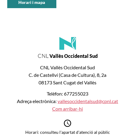
Horari i mapa
CNL
Vallès
Occidental
Sud
CNL
Vallès Occidental Sud
CNL Vallès Occidental Sud
C. de Castellví (Casa de Cultura), 8, 2a
08173 Sant Cugat del Vallès
Telèfon: 677255023
Adreça electrònica:
vallesoccidentalsud@cpnl.cat
Com arribar-hi
Horari: consulteu l'apartat d'atenció al públic