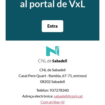
al portal de VxL
Entra
CNL de
Sabadell
CNL de Sabadell
Casal Pere Quart · Rambla, 67-71, entresol
08202 Sabadell
Telèfon: 937278340
Adreça electrònica:
sabadell@cpnl.cat
Com arribar-hi