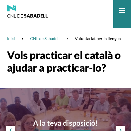
CNL DE
SABADELL
Me
Inici
CNL de Sabadell
Voluntariat per la llengua
Vols practicar el català o
ajudar a practicar-lo?
A la teva disposició!