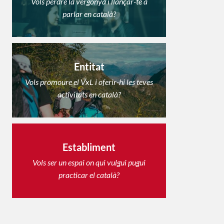
Vols perdre la vergonya i llançar-te a
parlar en català?
Entitat
Vols promoure el VxL i oferir-hi les teves
activitats en català?
Establiment
Vols ser un espai on qui vulgui pugui
practicar el català?