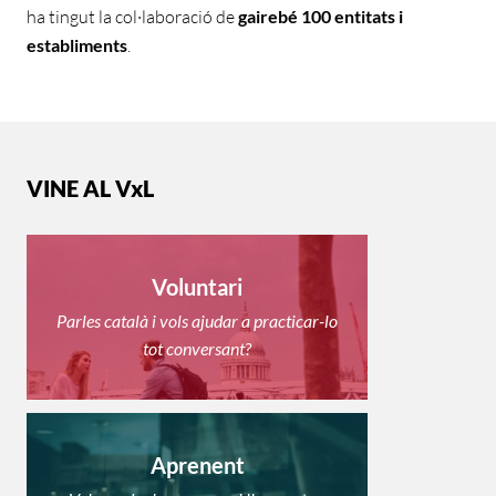
ha tingut la col·laboració de
gairebé 100 entitats i
establiments
.
VINE AL VxL
Voluntari
Parles català i vols ajudar a practicar-lo
tot conversant?
Aprenent