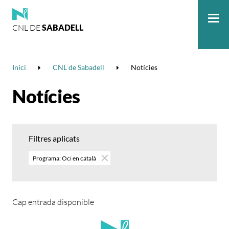
CNL DE
SABADELL
Me
Inici
CNL de Sabadell
Notícies
Notícies
Filtres aplicats
Programa: Oci en català
Cap entrada disponible