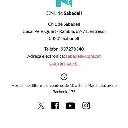
CNL de
Sabadell
CNL de Sabadell
Casal Pere Quart · Rambla, 67-71, entresol
08202 Sabadell
Telèfon: 937278340
Adreça electrònica:
sabadell@cpnl.cat
Com arribar-hi
Horari: de dilluns a divendres de 10 a 13 h. Matrícula: av. de
Barberà, 175