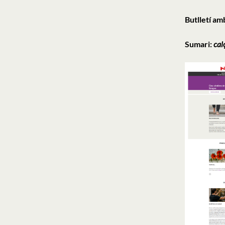
Butlletí am
Sumari:
calç