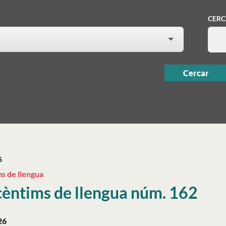
CER
6
s de llengua
cèntims de llengua núm. 162
26