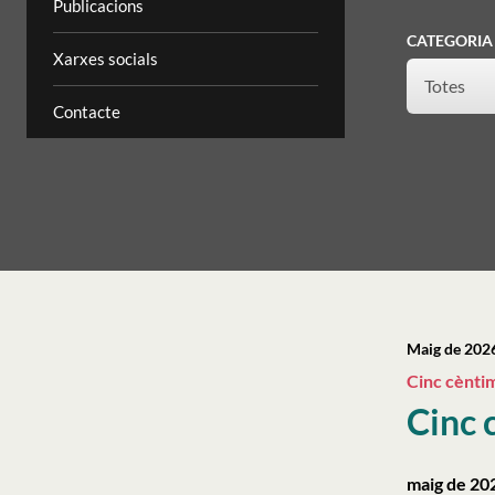
Publicacions
CATEGORIA
Xarxes socials
Contacte
Maig de 202
Cinc cèntim
Cinc 
maig de 20