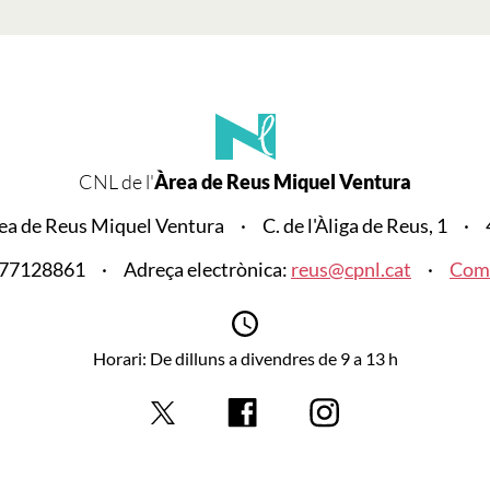
CNL de l'
Àrea de Reus Miquel Ventura
rea de Reus Miquel Ventura
C. de l'Àliga de Reus, 1
977128861
Adreça electrònica:
reus@cpnl.cat
Com 
Horari: De dilluns a divendres de 9 a 13 h