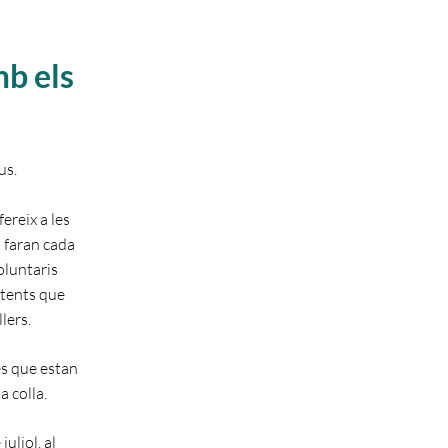
mb els
us.
ereix a les
s faran cada
oluntaris
stents que
lers.
es que estan
a colla.
uliol, al