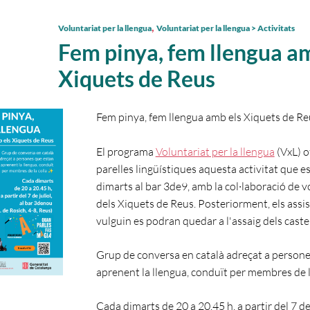
,
Voluntariat per la llengua
Voluntariat per la llengua > Activitats
Fem pinya, fem llengua a
Xiquets de Reus
Fem pinya, fem llengua amb els Xiquets de Re
El programa
Voluntariat per la llengua
(VxL) of
parelles lingüístiques aquesta activitat que e
dimarts al bar 3de9, amb la col·laboració de v
dels Xiquets de Reus. Posteriorment, els assi
vulguin es podran quedar a l'assaig dels castel
Grup de conversa en català adreçat a person
aprenent la llengua, conduït per membres de l
Cada dimarts de 20 a 20.45 h, a partir del 7 de j