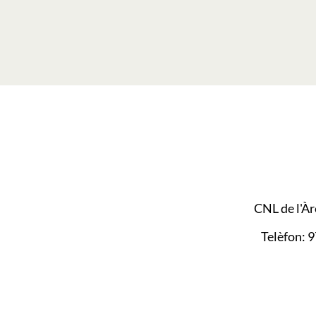
CNL de l'À
Telèfon: 