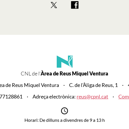
CNL de l'
Àrea de Reus Miquel Ventura
rea de Reus Miquel Ventura
C. de l'Àliga de Reus, 1
977128861
Adreça electrònica:
reus@cpnl.cat
Com 
Horari: De dilluns a divendres de 9 a 13 h