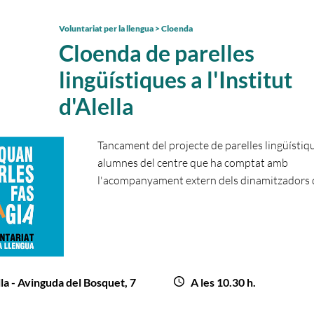
Voluntariat per la llengua > Cloenda
Cloenda de parelles
lingüístiques a l'Institut
d'Alella
Tancament del projecte de parelles lingüístiq
alumnes del centre que ha comptat amb
l'acompanyament extern dels dinamitzadors d
la - Avinguda del Bosquet, 7
A les 10.30 h.