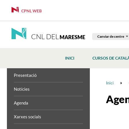
CPNL WEB
CNL DEL
MARESME
Canviar de centre
INICI
CURSOS DE CATAL
Presentació
Inici
Notícies
Age
Agenda
Xarxes socials