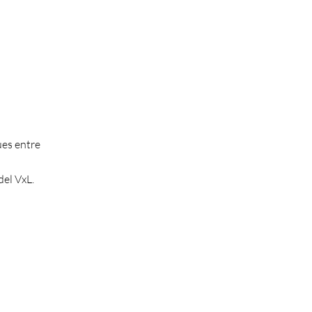
ues entre
el VxL.