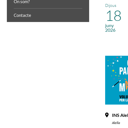
On som?
Dijous
18
Contacte
juny
2026
INS Alel
Alella