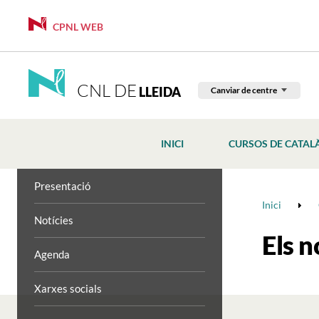
CPNL WEB
CNL DE
LLEIDA
Canviar de centre
INICI
CURSOS DE CATAL
Presentació
Inici
Notícies
Els n
Agenda
Xarxes socials