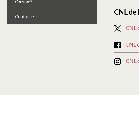
On som?
CNL de 
Contacte
CNL d
CNL d
CNL d