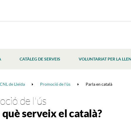
À
CATÀLEG DE SERVEIS
VOLUNTARIAT PER LA LLE
CNL de Lleida
Promoció de l'ús
Parla en català
ció de l'ús
 què serveix el català?