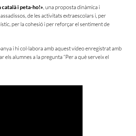
 català i peta-ho!»
, una proposta dinàmica i
passadissos, de les activitats extraescolars i, per
tic, per la cohesió i per reforçar el sentiment de
panya i hi col·labora amb aquest vídeo enregistrat amb
r els alumnes a la pregunta “Per a què serveix el