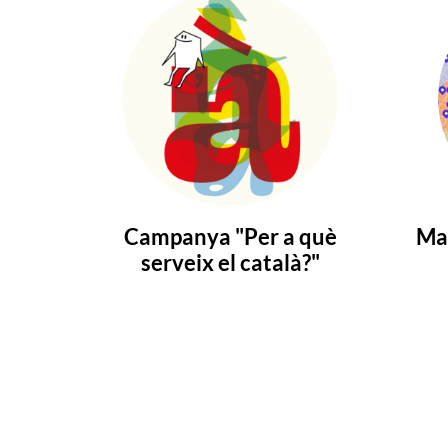
Campanya "Per a què
Map
serveix el català?"