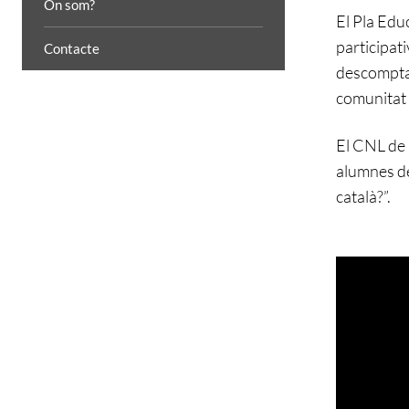
On som?
El Pla Edu
participati
Contacte
descomptat,
comunitat a
El CNL de 
alumnes de
català?”.