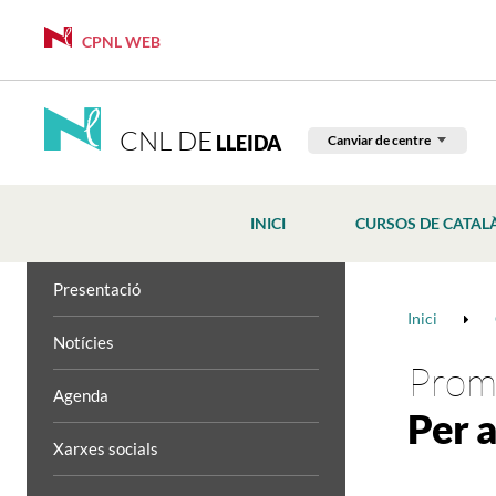
CPNL WEB
CNL DE
LLEIDA
Canviar de centre
INICI
CURSOS DE CATAL
Presentació
Inici
Notícies
Promo
Agenda
Per a
Xarxes socials