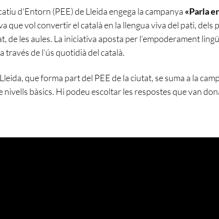
catiu d'Entorn (PEE) de Lleida engega la campanya
«Parla en
va que vol convertir el català en la llengua viva del pati, dels 
 de les aules. La iniciativa aposta per l’empoderament lingüís
 través de l’ús quotidià del català.
Lleida, que forma part del PEE de la ciutat, se suma a la cam
 nivells bàsics. Hi podeu escoltar les respostes que van dona