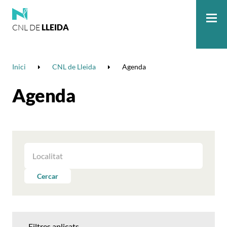
CNL DE
LLEIDA
Me
Inici
CNL de Lleida
Agenda
Agenda
FILTRAR
LES
ACTIVITATS
Cercar
PER
LOCALITAT
Filtres aplicats