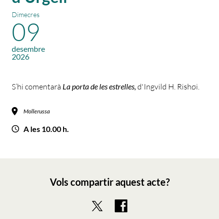
Dimecres
09
desembre
2026
S’hi comentarà
La porta de les estrelles,
d'Ingvild H. Rishøi.
Mollerussa
A les 10.00 h.
Vols compartir aquest acte?