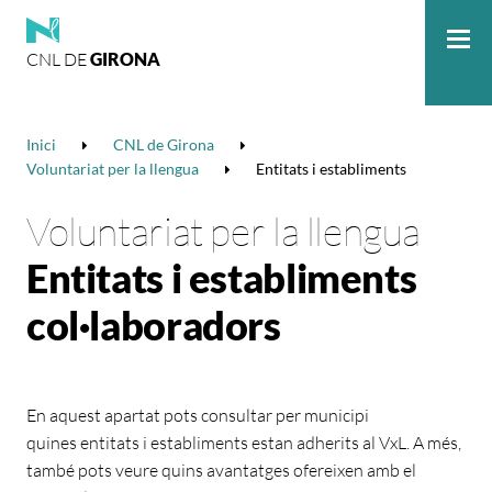
CNL DE
GIRONA
Me
Inici
CNL de Girona
Voluntariat per la llengua
Entitats i establiments
Voluntariat per la llengua
Entitats i establiments
col·laboradors
En aquest apartat pots consultar per municipi
quines entitats i establiments estan adherits al VxL. A més,
també pots veure quins avantatges ofereixen amb el