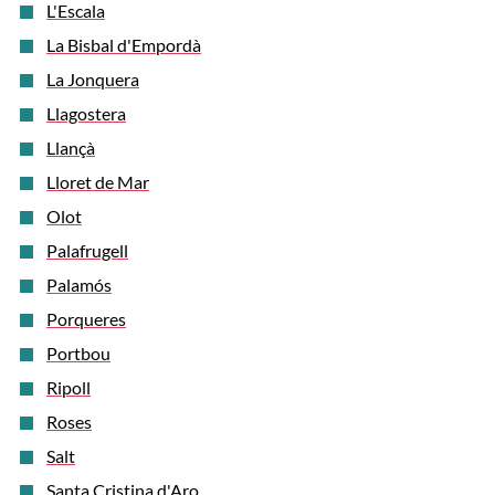
L'Escala
La Bisbal d'Empordà
La Jonquera
Llagostera
Llançà
Lloret de Mar
Olot
Palafrugell
Palamós
Porqueres
Portbou
Ripoll
Roses
Salt
Santa Cristina d'Aro