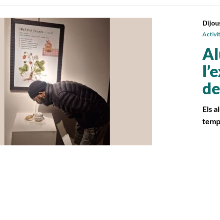
Dijou
Activi
Al
l’
de
Els a
temp