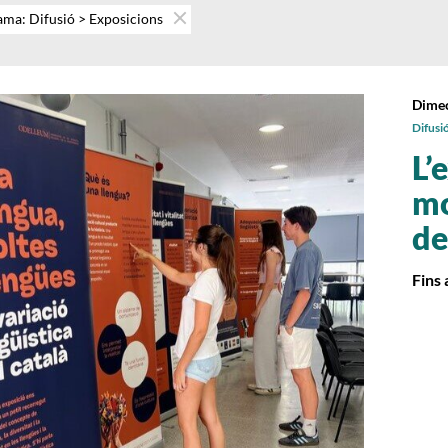
ma: Difusió > Exposicions
Dimec
Difusi
L’
mo
de
Fins 