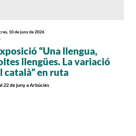
res, 10 de juny de 2026
ó
exposició “Una llengua,
ltes llengües. La variació
l català” en ruta
al 22 de juny a Arbúcies