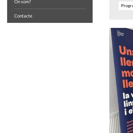
On som?
Progra
Contacte