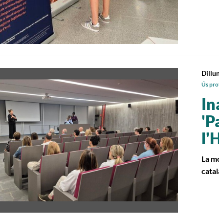
Dillu
Ús pro
In
'P
l'
La mo
cata