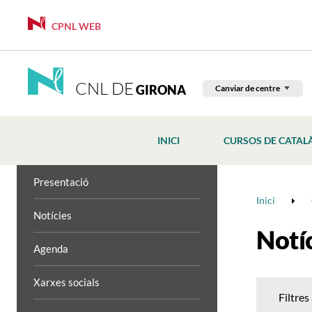
CPNL WEB
CNL DE
GIRONA
Canviar de centre
INICI
CURSOS DE CATAL
Presentació
Inici
Notícies
Notí
Agenda
Xarxes socials
Filtres