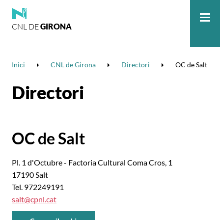
CNL DE
GIRONA
Me
Inici
CNL de Girona
Directori
OC de Salt
Directori
OC de Salt
Pl. 1 d'Octubre - Factoria Cultural Coma Cros, 1
17190 Salt
Tel. 972249191
salt@cpnl.cat