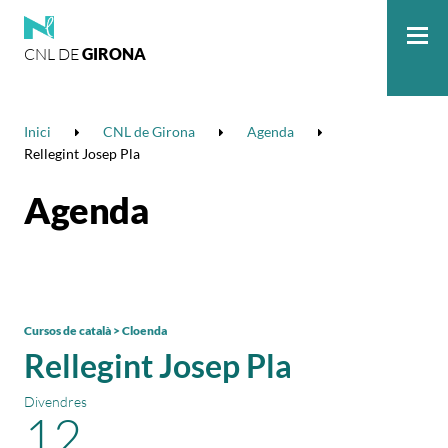
CNL DE
GIRONA
Me
Inici
CNL de Girona
Agenda
Rellegint Josep Pla
Agenda
Cursos de català > Cloenda
Rellegint Josep Pla
Divendres
12