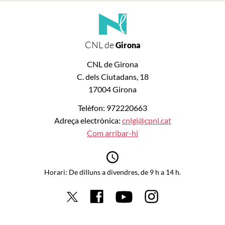
CNL de
Girona
CNL de Girona
C. dels Ciutadans, 18
17004 Girona
Telèfon: 972220663
Adreça electrònica:
cnlgi@cpnl.cat
Com arribar-hi
Horari: De dilluns a divendres, de 9 h a 14 h.