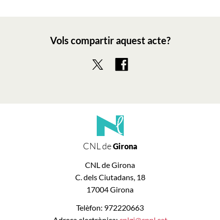
Vols compartir aquest acte?
CNL de
Girona
CNL de Girona
C. dels Ciutadans, 18
17004 Girona
Telèfon: 972220663
Adreça electrònica:
cnlgi@cpnl.cat