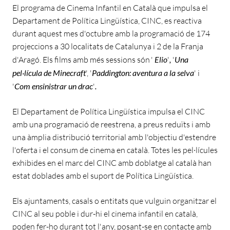
El programa de Cinema Infantil en Català que impulsa el
Departament de Política Lingüística, CINC, es reactiva
durant aquest mes d'octubre amb la programació de 174
projeccions a 30 localitats de Catalunya i 2 de la Franja
d'Aragó. Els films amb més sessions són '
Elio
'
,
'
Una
pel·lícula de Minecraft
', '
Paddington: aventura a la selva
' i
'
Com ensinistrar un drac
'
.
El Departament de Política Lingüística impulsa el CINC
amb una programació de reestrena, a preus reduïts i amb
una àmplia distribució territorial amb l'objectiu d'estendre
l'oferta i el consum de cinema en català. Totes les pel·lícules
exhibides en el marc del CINC amb doblatge al català han
estat doblades amb el suport de Política Lingüística.
Els ajuntaments, casals o entitats que vulguin organitzar el
CINC al seu poble i dur-hi el cinema infantil en català,
poden fer-ho durant tot l'any, posant-se en contacte amb