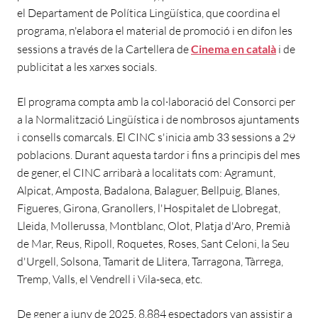
el Departament de Política Lingüística, que coordina el
programa, n'elabora el material de promoció i en difon les
sessions a través de la Cartellera de
Cinema en català
i de
publicitat a les xarxes socials.
El programa compta amb la col·laboració del Consorci per
a la Normalització Lingüística i de nombrosos ajuntaments
i consells comarcals. El CINC s'inicia amb 33 sessions a 29
poblacions. Durant aquesta tardor i fins a principis del mes
de gener, el CINC arribarà a localitats com: Agramunt,
Alpicat, Amposta, Badalona, Balaguer, Bellpuig, Blanes,
Figueres, Girona, Granollers, l'Hospitalet de Llobregat,
Lleida, Mollerussa, Montblanc, Olot, Platja d'Aro, Premià
de Mar, Reus, Ripoll, Roquetes, Roses, Sant Celoni, la Seu
d'Urgell, Solsona, Tamarit de Llitera, Tarragona, Tàrrega,
Tremp, Valls, el Vendrell i Vila-seca, etc.
De gener a juny de 2025, 8.884 espectadors van assistir a