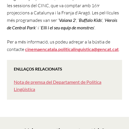
les sessions del CINC, que va comptar amb 169
projeccions a Catalunya i la Franja d'Aragó. Les pel·lícules
més programades van ser '
Vaiana 2
', '
Buffalo Kids
', '
Herois
de Central Park
' i '
Elli i el seu equip de monstres
'.
Per a més informació, us podeu adreçar a la bústia de
contacte
cinemaencatala.politicalinguistica@gencat.cat
.
ENLLAÇOS RELACIONATS
Nota de premsa del Departament de Política
Lingüística