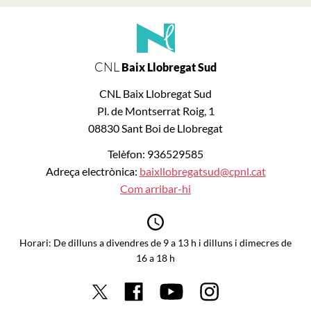
CNL
Baix Llobregat Sud
CNL Baix Llobregat Sud
Pl. de Montserrat Roig, 1
08830 Sant Boi de Llobregat
Telèfon: 936529585
Adreça electrònica:
baixllobregatsud@cpnl.cat
Com arribar-hi
Horari: De dilluns a divendres de 9 a 13 h i dilluns i dimecres de
16 a 18 h