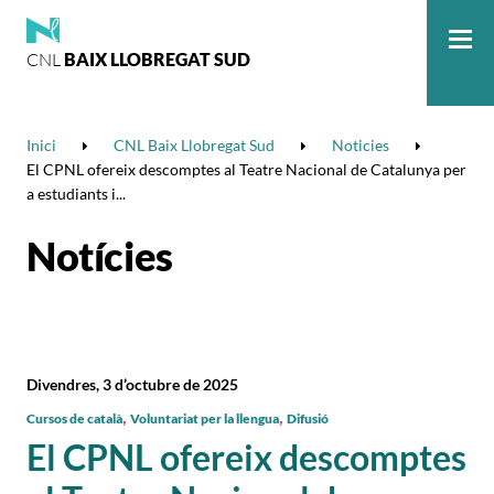
CNL
BAIX LLOBREGAT SUD
Me
Inici
CNL Baix Llobregat Sud
Noticies
El CPNL ofereix descomptes al Teatre Nacional de Catalunya per
a estudiants i...
Notícies
Divendres, 3 d’octubre de 2025
,
,
Cursos de català
Voluntariat per la llengua
Difusió
El CPNL ofereix descomptes