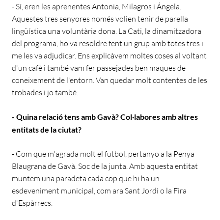
- Sí, eren les aprenentes Antonia, Milagros i Ángela.
Aquestes tres senyores només volien tenir de parella
lingüística una voluntària dona. La Cati, la dinamitzadora
del programa, ho va resoldre fent un grup amb totes tres i
me les va adjudicar. Ens explicàvem moltes coses al voltant
d'un cafè i també vam fer passejades ben maques de
coneixement de l'entorn. Van quedar molt contentes de les
trobades i jo també.
- Quina relació tens amb Gavà? Col·labores amb altres
entitats de la ciutat?
- Com que m'agrada molt el futbol, pertanyo a la Penya
Blaugrana de Gavà. Soc de la junta. Amb aquesta entitat
muntem una paradeta cada cop que hi ha un
esdeveniment municipal, com ara Sant Jordi o la Fira
d'Espàrrecs.