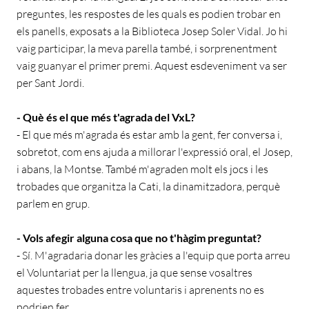
preguntes, les respostes de les quals es podien trobar en
els panells, exposats a la Biblioteca Josep Soler Vidal. Jo hi
vaig participar, la meva parella també, i sorprenentment
vaig guanyar el primer premi. Aquest esdeveniment va ser
per Sant Jordi.
- Què és el que més t'agrada del VxL?
- El que més m'agrada és estar amb la gent, fer conversa i,
sobretot, com ens ajuda a millorar l'expressió oral, el Josep,
i abans, la Montse. També m'agraden molt els jocs i les
trobades que organitza la Cati, la dinamitzadora, perquè
parlem en grup.
- Vols afegir alguna cosa que no t'hàgim preguntat?
- Sí. M'agradaria donar les gràcies a l'equip que porta arreu
el Voluntariat per la llengua, ja que sense vosaltres
aquestes trobades entre voluntaris i aprenents no es
podrien fer.