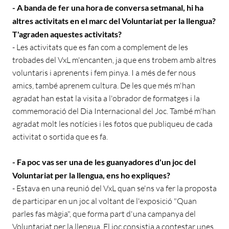
- A banda de fer una hora de conversa setmanal, hi ha
altres activitats en el marc del Voluntariat per la llengua?
T'agraden aquestes activitats?
- Les activitats que es fan com a complement de les
trobades del VxL m'encanten, ja que ens trobem amb altres
voluntaris i aprenents i fem pinya. I a més de fer nous
amics, també aprenem cultura. De les que més m'han
agradat han estat la visita a l'obrador de formatges i la
commemoració del Dia Internacional del Joc. També m'han
agradat molt les notícies i les fotos que publiqueu de cada
activitat o sortida que es fa.
- Fa poc vas ser una de les guanyadores d'un joc del
Voluntariat per la llengua, ens ho expliques?
- Estava en una reunió del VxL quan se'ns va fer la proposta
de participar en un joc al voltant de l'exposició "Quan
parles fas màgia", que forma part d'una campanya del
Voluntariat per la llengua. El joc consistia a contestar unes