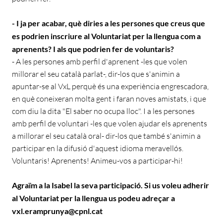
- I ja per acabar, què diries a les persones que creus que
es podrien inscriure al Voluntariat per la llengua com a
aprenents? I als que podrien fer de voluntaris?
- A les persones amb perfil d'aprenent -les que volen
millorar el seu català parlat-, dir-los que s'animin a
apuntar-se al VxL perquè és una experiència engrescadora,
en què coneixeran molta gent i faran noves amistats, i que
com diu la dita "El saber no ocupa lloc". I a les persones
amb perfil de voluntari -les que volen ajudar els aprenents
a millorar el seu català oral- dir-los que també s'animin a
participar en la difusió d'aquest idioma meravellós.
Voluntaris! Aprenents! Animeu-vos a participar-hi!
Agraïm a la Isabel la seva participació. Si us voleu adherir
al Voluntariat per la llengua us podeu adreçar a
vxl.eramprunya@cpnl.cat