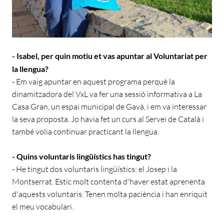
- Isabel, per quin motiu et vas apuntar al Voluntariat per
la llengua?
- Em vaig apuntar en aquest programa perquè la
dinamitzadora del VxL va fer una sessió informativa a La
Casa Gran, un espai municipal de Gavà, i em va interessar
la seva proposta. Jo havia fet un curs al Servei de Català i
també volia continuar practicant la llengua.
- Quins voluntaris lingüístics has tingut?
- He tingut dos voluntaris lingüístics: el Josep i la
Montserrat. Estic molt contenta d'haver estat aprenenta
d'aquests voluntaris. Tenen molta paciència i han enriquit
el meu vocabulari.