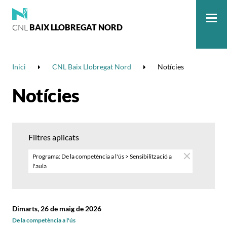
CNL
BAIX LLOBREGAT NORD
Me
Inici
CNL Baix Llobregat Nord
Notícies
Notícies
Filtres aplicats
Programa: De la competència a l'ús > Sensibilització a
l'aula
Dimarts, 26 de maig de 2026
De la competència a l'ús