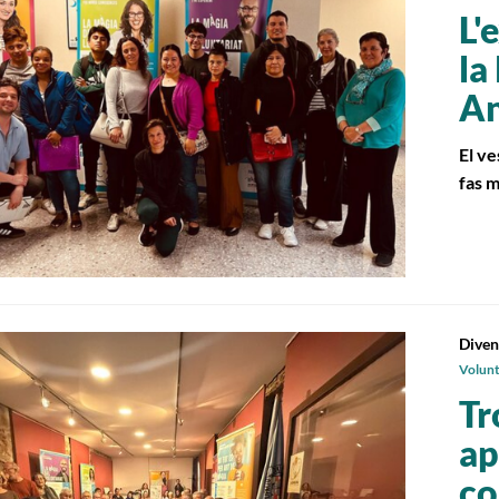
L'
la
An
El ve
fas m
Diven
Volunta
Tr
ap
co