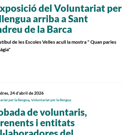
exposició del Voluntariat per
 llengua arriba a Sant
dreu de la Barca
stíbul de les Escoles Velles acull la mostra " Quan parles
àgia"
dres, 24 d’abril de 2026
,
riat per la llengua
Voluntariat per la llengua
obada de voluntaris,
renents i entitats
l·laboradores del