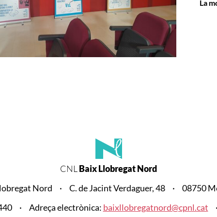
La m
CNL
Baix Llobregat Nord
lobregat Nord
C. de Jacint Verdaguer, 48
08750 Mo
440
Adreça electrònica:
baixllobregatnord@cpnl.cat