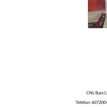
CNL Baix L
Telèfon: 607200