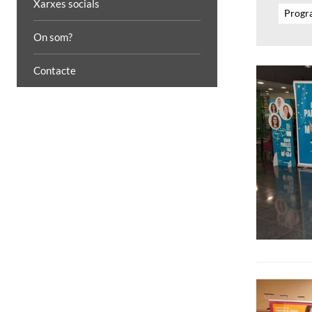
Xarxes socials
Progra
On som?
Contacte