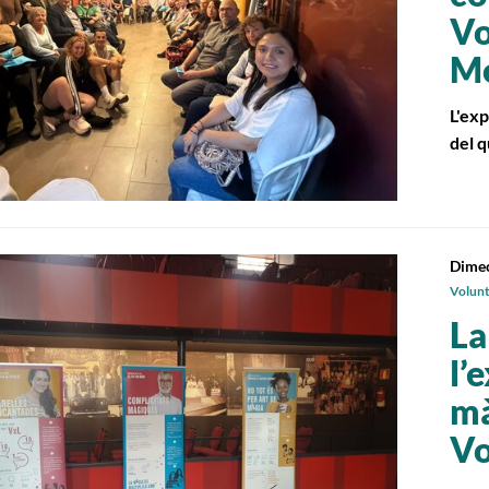
Vo
Mo
L'exp
del q
Dimec
Volunta
La
l’
mà
Vo