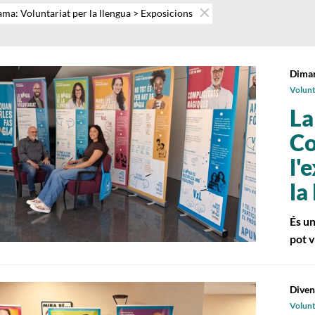
ma: Voluntariat per la llengua > Exposicions
Dimar
Volunta
La
Co
l'
la
És un
pot v
Diven
Volunta