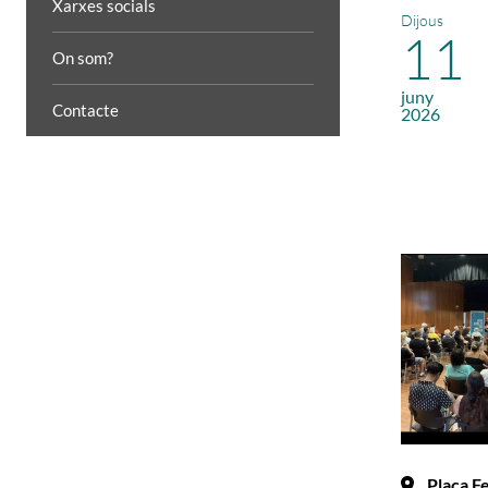
Xarxes socials
Dijous
11
On som?
juny
Contacte
2026
Plaça F