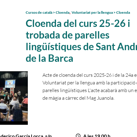
,
Cursos de català > Cloenda
Voluntariat per la llengua > Cloenda
Cloenda del curs 25-26 i
trobada de parelles
lingüístiques de Sant And
de la Barca
Acte de cloenda del curs 2025-26 i de la 24a e
Voluntariat per la llengua amb la participació
parelles lingüístiques L'acte acabarà amb un 
de màgia a càrrec del Mag Juanola.
ederico García Lorca, s/n
A les 19.00 h.