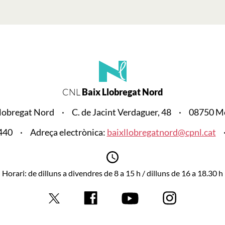
CNL
Baix Llobregat Nord
lobregat Nord
C. de Jacint Verdaguer, 48
08750 Mo
440
Adreça electrònica:
baixllobregatnord@cpnl.cat
Horari: de dilluns a divendres de 8 a 15 h / dilluns de 16 a 18.30 h