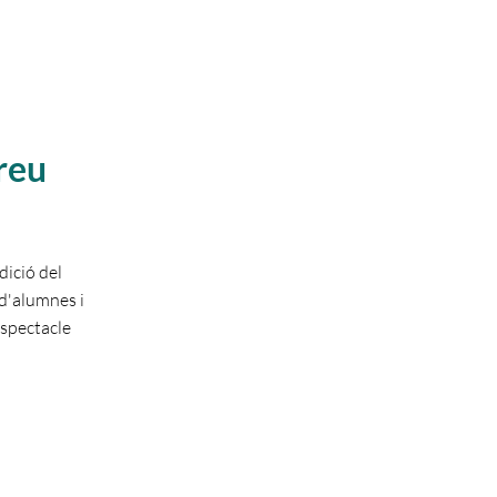
reu
dició del
 d'alumnes i
espectacle