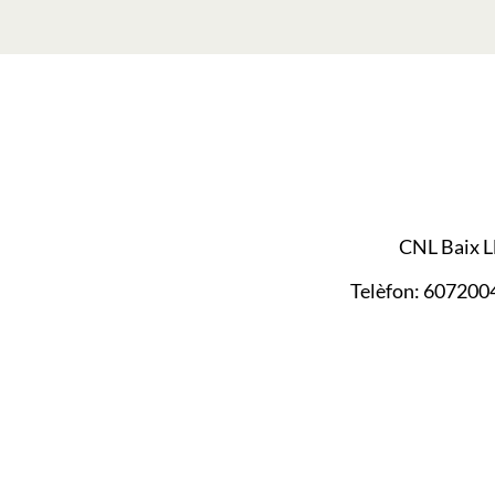
CNL Baix L
Telèfon: 607200