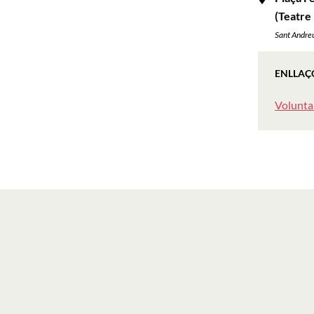
(Teatre
Sant Andreu
ENLLAÇ
Voluntar