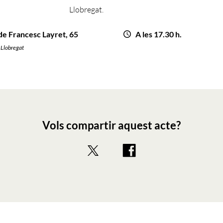
Llobregat.
de Francesc Layret, 65
A les 17.30 h.
 Llobregat
Vols compartir aquest acte?