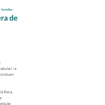
 Tertúlies
era de
t
bulari i a
 condueix
là Riera,
a.
ellà de