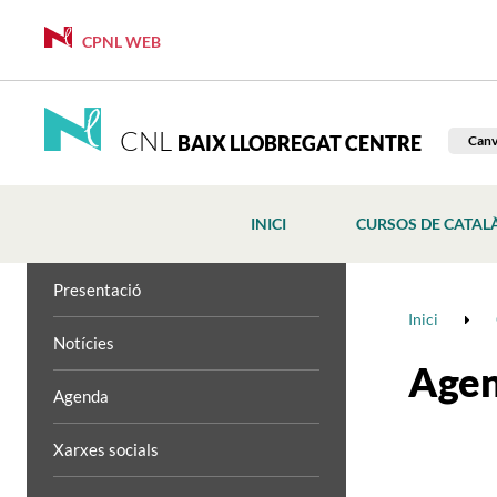
CPNL WEB
CNL
BAIX LLOBREGAT CENTRE
Canv
INICI
CURSOS DE CATAL
Presentació
Inici
Notícies
Age
Agenda
Xarxes socials