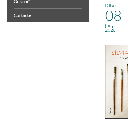
On som?
Dilluns
08
Contacte
juny
2026