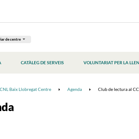
iar de centre
À
CATÀLEG DE SERVEIS
VOLUNTARIAT PER LA LLE
CNL Baix Llobregat Centre
Agenda
Club de lectura al C
nda