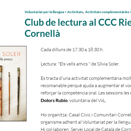
,
Voluntariat per la llengua > Activitats
Activitats complementàries >
Club de lectura al CCC Ri
Cornellà
Cada dilluns de 17.30 a 18.30 h.
Lectura: "Els vells amics " de Sílvia Soler.
Es tracta d'una activitat complementària mol
recomanable perquè ajuda a augmentar el voca
reforçar la competència oral. Les sessions les
Dolors Rubio
, voluntària del VxL.
Ho organitza: Casal Cívic i Comunitari Cornel
organisme adherit al Voluntariat per la llengu
Hi col·laboren: Servei Local de Català de Corn