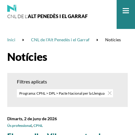
CNL DE L'
ALT PENEDÈS I EL GARRAF
Me
Inici
CNL de l'Alt Penedès i el Garraf
Notícies
Notícies
Filtres aplicats
Programa: CPNL > DPL > Pacte Nacional per la Llengua
Dimarts, 2 de juny de 2026
,
Ús professional
CPNL