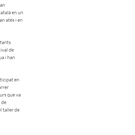
han
català en un
an atès i en
ntants
tival de
ua i han
ticipat en
arrer
curs que va
l de
 taller de