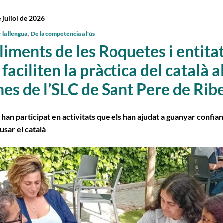
 juliol de 2026
,
 la llengua
De la competència a l'ús
liments de les Roquetes i entita
faciliten la pràctica del català a
es de l’SLC de Sant Pere de Rib
han participat en activitats que els han ajudat a guanyar confian
usar el català