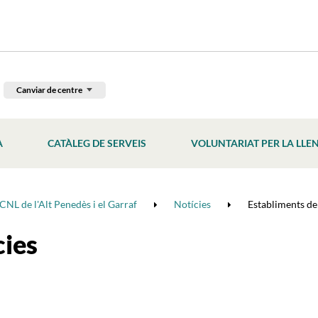
Canviar de centre
À
CATÀLEG DE SERVEIS
VOLUNTARIAT PER LA LLE
CNL de l'Alt Penedès i el Garraf
Notícies
Establiments de l
cies