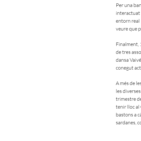
Per una ban
interactuat
entorn real 
veure que p
Finalment, 
de tres asso
dansa Vaivé 
conegut acti
A més de les
les diverse
trimestre de
tenir lloc a
bastons a cà
sardanes, c