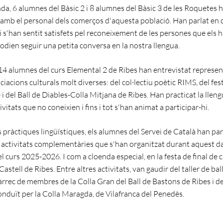
da, 6 alumnes del Bàsic 2 i 8 alumnes del Bàsic 3 de les Roquetes 
 amb el personal dels comerços d'aquesta població. Han parlat en 
i s'han sentit satisfets pel reconeixement de les persones que els h
odien seguir una petita conversa en la nostra llengua.
14 alumnes del curs Elemental 2 de Ribes han entrevistat represe
ciacions culturals molt diverses: del col·lectiu poètic RIMS, del fes
i del Ball de Diables-Colla Mitjana de Ribes. Han practicat la lleng
vitats que no coneixien i fins i tot s'han animat a participar-hi.
 pràctiques lingüístiques, els alumnes del Servei de Català han par
s activitats complementàries que s'han organitzat durant aquest d
l curs 2025-2026. I com a cloenda especial, en la festa de final de 
l Castell de Ribes. Entre altres activitats, van gaudir del taller de bal
rrec de membres de la Colla Gran del Ball de Bastons de Ribes i del
onduït per la Colla Maragda, de Vilafranca del Penedès.