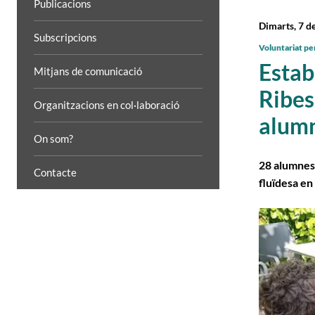
Publicacions
Dimarts, 7 de
Subscripcions
Voluntariat per
Estab
Mitjans de comunicació
Ribes 
Organitzacions en col·laboració
alumn
On som?
28 alumnes 
Contacte
fluïdesa en 