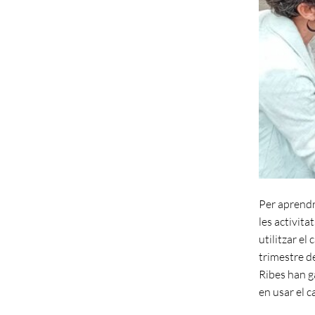
Per aprendre
les activit
utilitzar el
trimestre de
Ribes han g
en usar el c