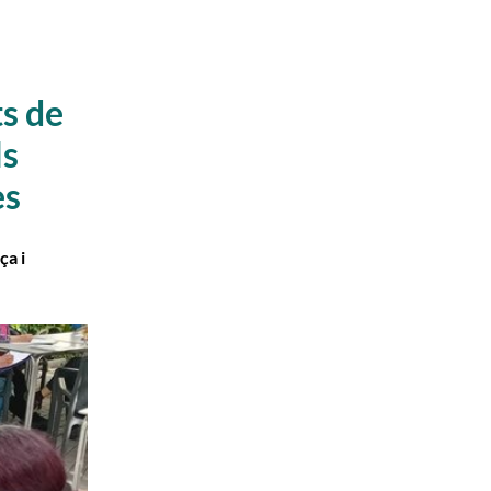
ts de
ls
es
ça i