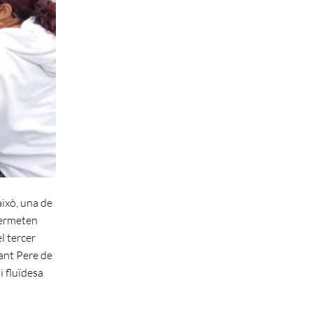
això, una de
 permeten
el tercer
Sant Pere de
i fluïdesa