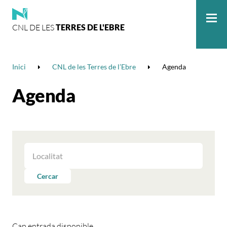
CNL DE LES
TERRES DE L'EBRE
Me
Inici
CNL de les Terres de l’Ebre
Agenda
Agenda
FILTRAR
LES
ACTIVITATS
Cercar
PER
LOCALITAT
Cap entrada disponible