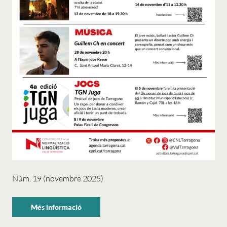
Núm. 19 (novembre 2025)
Més informació
sobre
"Activa