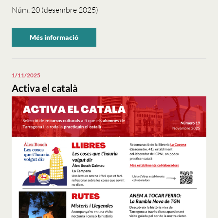
Núm. 20 (desembre 2025)
Més informació
sobre
"Activa
el
català".
1/11/2025
Activa el català