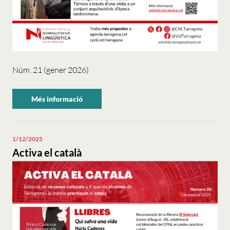
Núm. 21 (gener 2026)
Més informació
sobre
"Activa
el
català".
1/12/2025
Activa el català