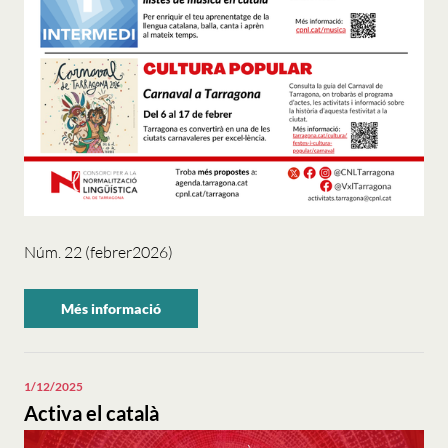
Núm. 22 (febrer2026)
Més informació
sobre
"Activa
el
català".
1/12/2025
Activa el català