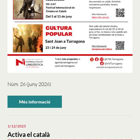
Núm. 26 (juny 2026)
Més informació
sobre
"Activa
el
català".
1/12/2025
Activa el català