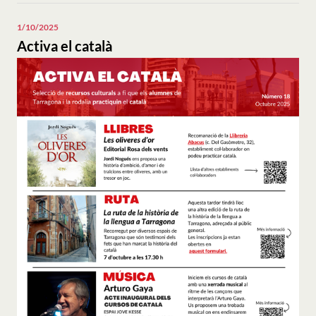
el
català".
1/10/2025
Activa el català