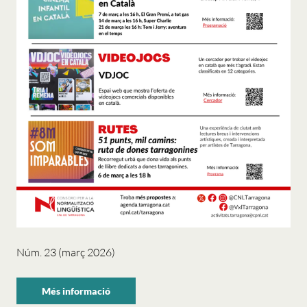
Núm. 23 (març 2026)
Més informació
sobre