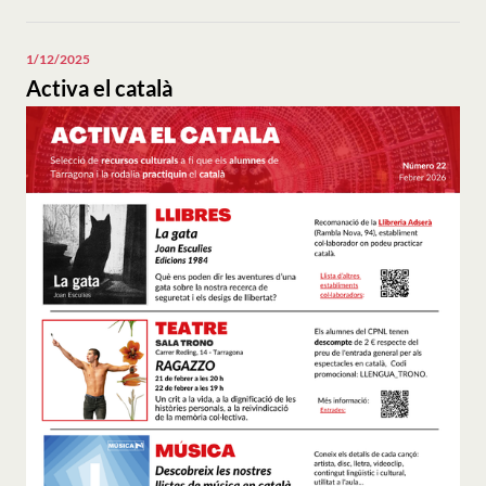
"Activa
el
català".
1/12/2025
Activa el català