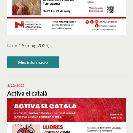
Núm. 25 (maig 2026)
Més informació
sobre
"Activa
el
català".
1/12/2025
Activa el català