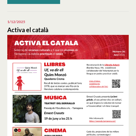
"Activa
el
català".
1/12/2025
Activa el català