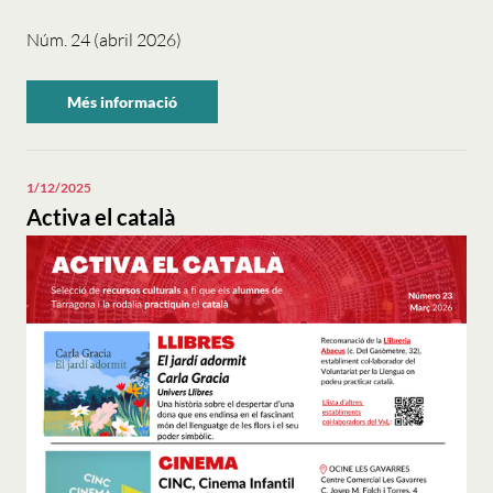
Núm. 24 (abril 2026)
Més informació
sobre
"Activa
el
català".
1/12/2025
Activa el català