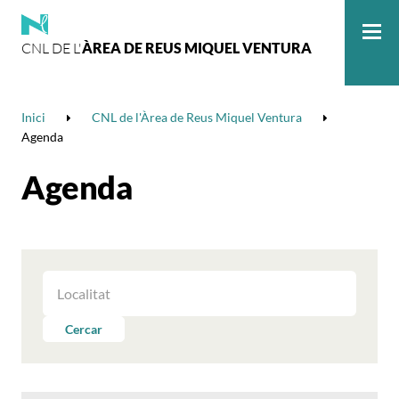
CNL DE L'
ÀREA DE REUS MIQUEL VENTURA
Me
Inici
CNL de l'Àrea de Reus Miquel Ventura
Agenda
Agenda
FILTRAR
LES
ACTIVITATS
Cercar
PER
LOCALITAT